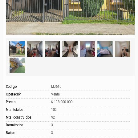
Código:
MJ610
Operación:
Venta
Precio:
$ 138.000.000
Mts. totales:
182
Mts. construidos:
92
Dormitorios:
3
Baños:
3