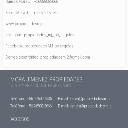
Sandra Mora J. +56988082666
Karen Mora J. +56976097535
www.propiedadesmj.cl
Instagram: propiedades_mj_los_angeles
Facebook: propiedades MJ los angeles
Correo electrónico: propiedadesmj2@gmail.com
MORA JIMENEZ PROPIEDADES
VENTA Y ARRIENDO DE PROPIEDADES
Teléfono:
+56 9 7609 7535
E-mail:
karen@propiedadesmj.cl
Teléfono:
+56 9 8808 2666
E-mail:
sandra@propiedadesmj.cl
ACCESOS