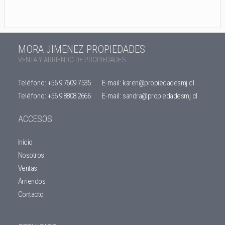
MORA JIMENEZ PROPIEDADES
VENTA Y ARRIENDO DE PROPIEDADES
Teléfono:
+56 9 7609 7535
E-mail:
karen@propiedadesmj.cl
Teléfono:
+56 9 8808 2666
E-mail:
sandra@propiedadesmj.cl
ACCESOS
Inicio
Nosotros
Ventas
Arriendos
Contacto