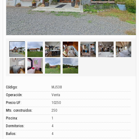
Código:
MJ538
Operación:
Venta
Precio UF:
10250
Mts. construidos:
250
Piscina:
1
Dormitorios:
4
Baños:
4