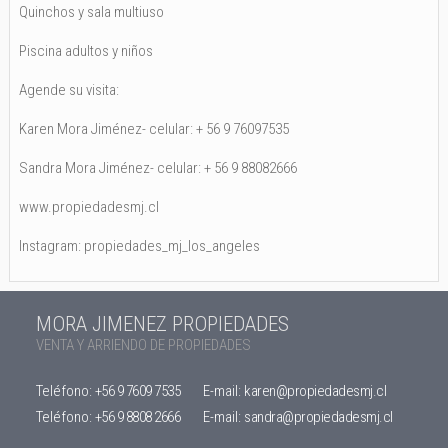
Quinchos y sala multiuso
Piscina adultos y niños
Agende su visita:
Karen Mora Jiménez- celular: + 56 9 76097535
Sandra Mora Jiménez- celular: + 56 9 88082666
www.propiedadesmj.cl
Instagram: propiedades_mj_los_angeles
MORA JIMENEZ PROPIEDADES
VENTA Y ARRIENDO DE PROPIEDADES
Teléfono:
+56 9 7609 7535
E-mail:
karen@propiedadesmj.cl
Teléfono:
+56 9 8808 2666
E-mail:
sandra@propiedadesmj.cl