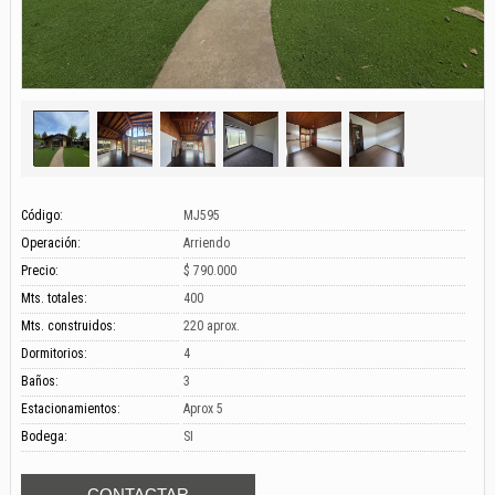
Código:
MJ595
Operación:
Arriendo
Precio:
$ 790.000
Mts. totales:
400
Mts. construidos:
220 aprox.
Dormitorios:
4
Baños:
3
Estacionamientos:
Aprox 5
Bodega:
SI