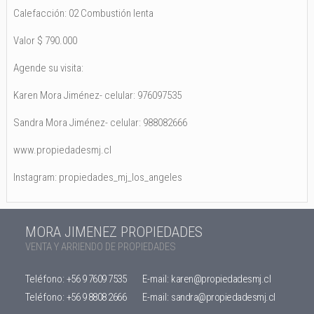
Calefacción: 02 Combustión lenta
Valor $ 790.000
Agende su visita:
Karen Mora Jiménez- celular: 976097535
Sandra Mora Jiménez- celular: 988082666
www.propiedadesmj.cl
Instagram: propiedades_mj_los_angeles
MORA JIMENEZ PROPIEDADES
VENTA Y ARRIENDO DE PROPIEDADES
Teléfono:
+56 9 7609 7535
E-mail:
karen@propiedadesmj.cl
Teléfono:
+56 9 8808 2666
E-mail:
sandra@propiedadesmj.cl